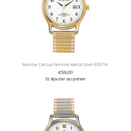
3
0
0
9
Montre Certus Femme Métal Doré 630714
€
59,00
Ajouter au panier