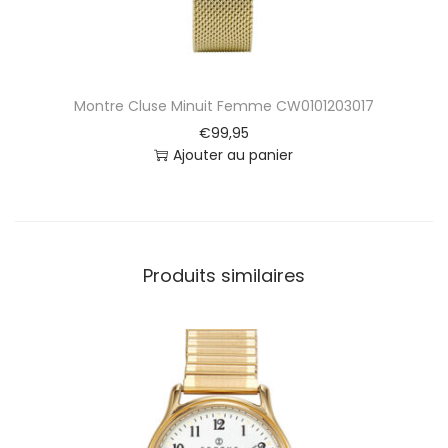
é
M
i
l
a
Montre Cluse Minuit Femme CW0101203017
n
a
€
99,95
i
Ajouter au panier
s
N
o
i
r
Produits similaires
C
W
0
1
0
1
2
0