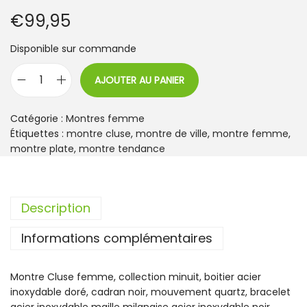
€
99,95
Disponible sur commande
AJOUTER AU PANIER
q
u
a
Catégorie :
Montres femme
n
Étiquettes :
montre cluse
,
montre de ville
,
montre femme
,
t
montre plate
,
montre tendance
i
t
é
Description
d
e
Informations complémentaires
M
o
n
Montre Cluse femme, collection minuit, boitier acier
t
inoxydable doré, cadran noir, mouvement quartz, bracelet
r
acier inoxydable maille milanaise acier inoxydable noir,