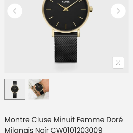
t
i
o
n
Montre Cluse Minuit Femme Doré
Milanais Noir CW0101203009