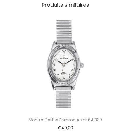
Produits similaires
L
a
T
é
t
r
a
g
o
n
e
F
e
m
m
e
C
L
Montre Certus Femme Acier 641339
6
0
€
49,00