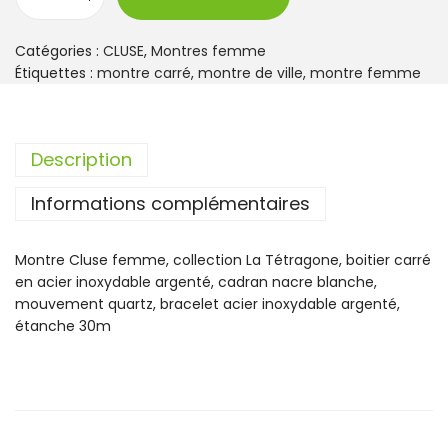
q
u
a
Catégories :
CLUSE
,
Montres femme
n
Étiquettes :
montre carré
,
montre de ville
,
montre femme
t
i
t
Description
é
d
Informations complémentaires
e
M
o
Montre Cluse femme, collection La Tétragone, boitier carré
n
en acier inoxydable argenté, cadran nacre blanche,
t
mouvement quartz, bracelet acier inoxydable argenté,
r
étanche 30m
e
C
l
u
s
e