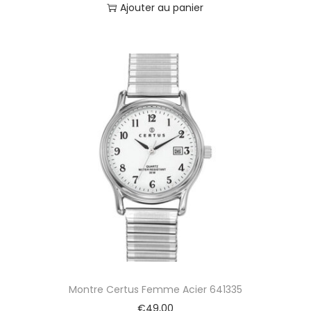
0
Ajouter au panier
2
5
S
Montre Certus Femme Acier 641335
€
49,00