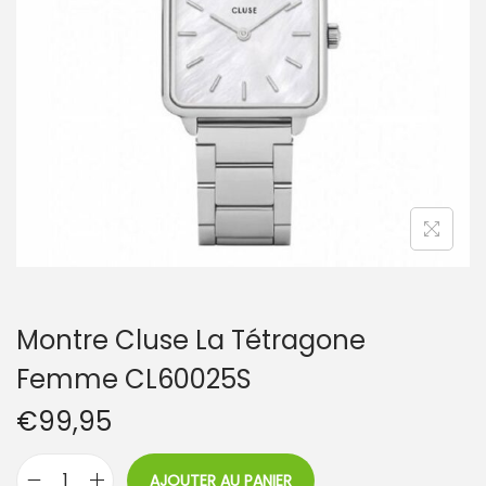
t
i
o
n
Montre Cluse La Tétragone
Femme CL60025S
€
99,95
AJOUTER AU PANIER