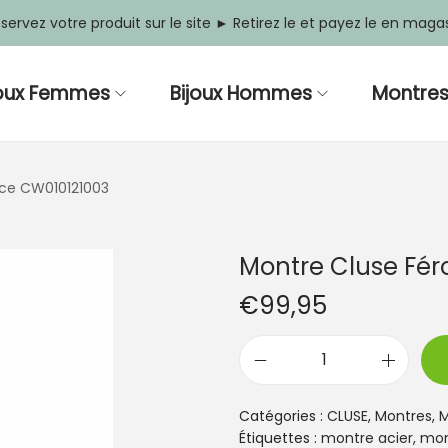
servez votre produit sur le site ► Retirez le et payez le en maga
joux Femmes
Bijoux Hommes
Montre
oce CW010121003
Montre Cluse Fé
€
99,95
q
u
a
Catégories :
CLUSE
,
Montres
,
M
n
Étiquettes :
montre acier
,
mon