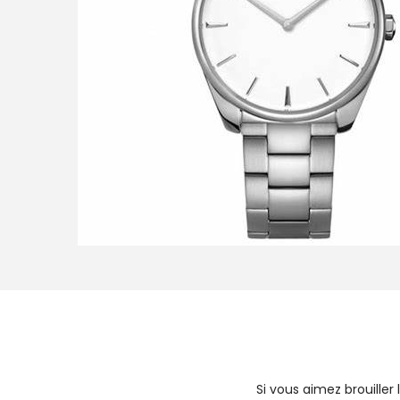
i
o
n
Si vous aimez brouille