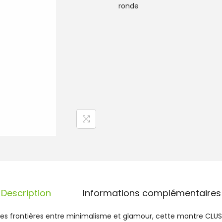
t
ronde
i
t
é
d
e
M
o
n
t
r
e
C
l
u
s
e
F
Description
Informations complémentaires
é
r
r les frontières entre minimalisme et glamour, cette montre C