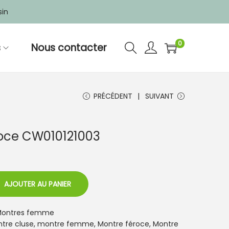
sin
0
s
Nous contacter
PRÉCÉDENT
SUIVANT
roce CW010121003
AJOUTER AU PANIER
ontres femme
tre cluse
,
montre femme
,
Montre féroce
,
Montre