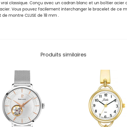
o
n vrai classique. Conçu avec un cadran blanc et un boîtier acier
c
 acier. Vous pouvez facilement interchanger le bracelet de ce
e
et de montre CLUSE de 18 mm .
C
W
0
1
0
1
Produits similaires
2
1
0
0
3