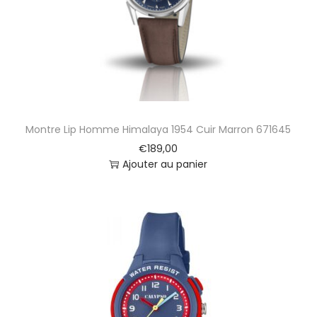
i
l
l
o
n
R
o
u
Montre Lip Homme Himalaya 1954 Cuir Marron 671645
g
e
€
189,00
s
Ajouter au panier
C
u
i
r
B
l
a
n
c