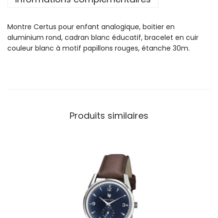
o
n
Montre Certus pour enfant analogique, boitier en
t
aluminium rond, cadran blanc éducatif, bracelet en cuir
r
couleur blanc à motif papillons rouges, étanche 30m.
e
C
e
r
t
u
Produits similaires
s
J
u
n
i
o
r
P
a
p