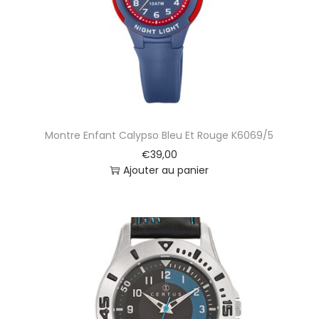
6
4
7
5
4
5
Montre Enfant Calypso Bleu Et Rouge K6069/5
€
39,00
Ajouter au panier