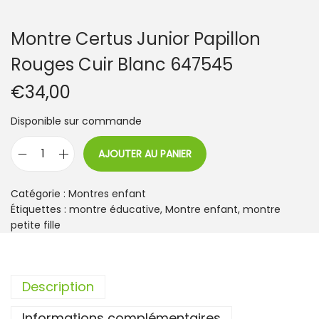
Montre Certus Junior Papillon
Rouges Cuir Blanc 647545
€
34,00
Disponible sur commande
AJOUTER AU PANIER
q
u
a
Catégorie :
Montres enfant
n
Étiquettes :
montre éducative
,
Montre enfant
,
montre
t
petite fille
i
t
é
Description
d
e
Informations complémentaires
M