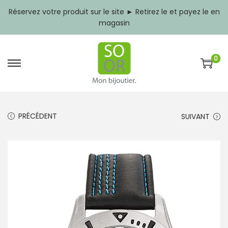
Réservez votre produit sur le site ► Retirez le et payez le en
magasin
0
P
P
a
a
s
s
s
s
e
e
PRÉCÉDENT
SUIVANT
r
r
à
a
l
u
a
c
n
o
a
n
v
t
i
e
g
n
a
u