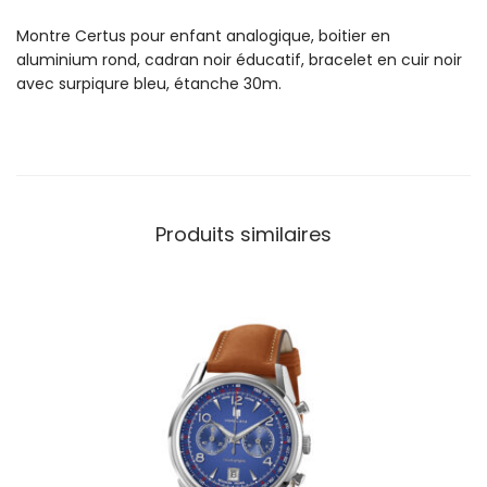
o
Montre Certus pour enfant analogique, boitier en
n
aluminium rond, cadran noir éducatif, bracelet en cuir noir
t
avec surpiqure bleu, étanche 30m.
r
e
C
e
r
t
Produits similaires
u
s
J
u
n
i
o
r
E
d
u