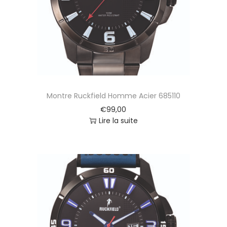
6
4
7
5
7
3
Montre Ruckfield Homme Acier 685110
€
99,00
Lire la suite