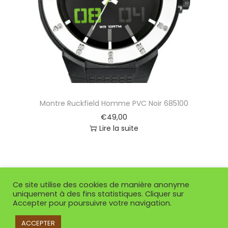
Montre Ruckfield Homme PVC Noir 685100
€
49,00
Lire la suite
Ce site utilise des cookies de manière anonyme
uniquement à des fins statistiques. Cliquer sur
Accepter pour poursuivre votre navigation.
ACCEPTER
Copyright © 2026
So Or Villenave d'Ornon
| Propulsé par