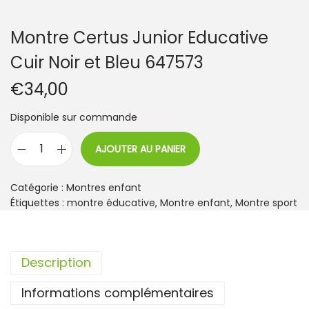
Montre Certus Junior Educative
Cuir Noir et Bleu 647573
€
34,00
Disponible sur commande
AJOUTER AU PANIER
q
u
a
Catégorie :
Montres enfant
n
Étiquettes :
montre éducative
,
Montre enfant
,
Montre sport
t
i
t
Description
é
d
Informations complémentaires
e
M