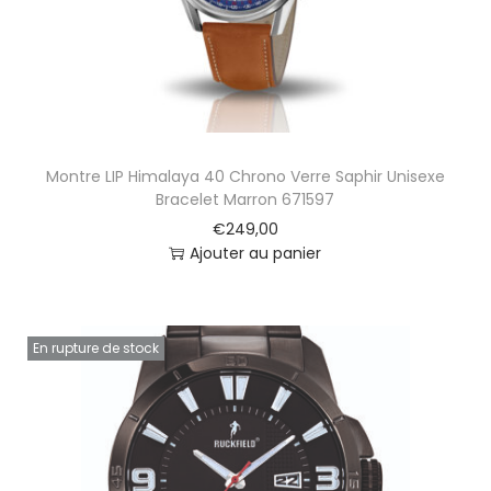
c
a
t
i
v
e
C
Montre LIP Himalaya 40 Chrono Verre Saphir Unisexe
u
Bracelet Marron 671597
i
€
249,00
r
Ajouter au panier
N
o
i
r
En rupture de stock
e
t
B
l
e
u