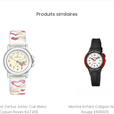
o
l
Produits similaires
e
t
6
4
7
3
8
0
e Certus Junior Cuir Blanc
Montre Enfant Calypso No
Coeurs Roses 647455
Rouge K6069/6