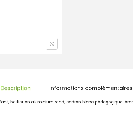
s
J
u
n
i
o
r
B
r
a
c
e
l
e
Description
Informations complémentaires
t
C
ant, boitier en aluminium rond, cadran blanc pédagogique, brace
u
i
r
V
i