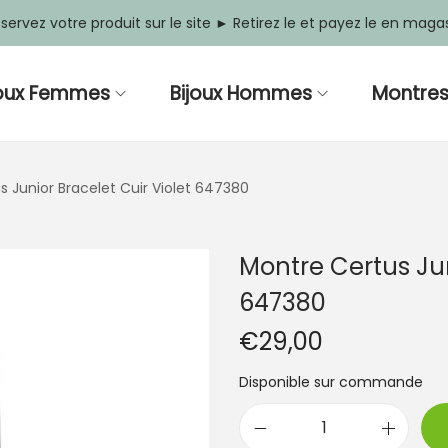
servez votre produit sur le site ► Retirez le et payez le en maga
joux Femmes
Bijoux Hommes
Montre
 Junior Bracelet Cuir Violet 647380
Montre Certus Jun
647380
€
29,00
Disponible sur commande
q