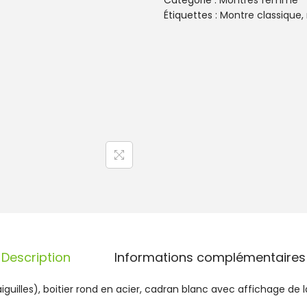
Catégorie :
Montres femme
n
Étiquettes :
Montre classique
,
t
i
t
é
d
e
M
o
n
t
r
e
C
e
r
t
Description
Informations complémentaires
u
s
guilles), boitier rond en acier, cadran blanc avec affichage de l
F