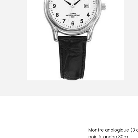
i
o
n
Montre analogique (3 ai
noir, étanche 30m.