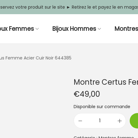
servez votre produit sur le site ► Retirez le et payez le en maga
joux Femmes
Bijoux Hommes
Montre
us Femme Acier Cuir Noir 644385
Montre Certus Fe
€
49,00
Disponible sur commande
q
u
a