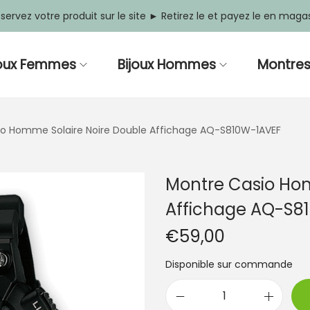
servez votre produit sur le site ► Retirez le et payez le en maga
joux Femmes
Bijoux Hommes
Montre
io Homme Solaire Noire Double Affichage AQ-S810W-1AVEF
Montre Casio Hom
Affichage AQ-S8
€
59,00
Disponible sur commande
q