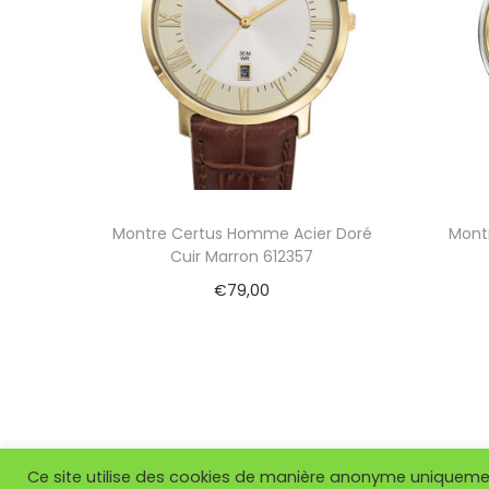
Montre Certus Homme Acier Doré
Mont
Cuir Marron 612357
€
79,00
Ajouter au panier
Ce site utilise des cookies de manière anonyme uniquement