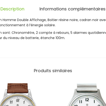
H
o
Description
Informations complémentaires
m
m
n Homme Double Affichage, Boitier résine noire, cadran noir avec
e
fonctionnement à l’énergie solaire.
S
o
on sont: Chronomètre, 2 compte à rebours, 5 alarmes quotidienne
l
eur du niveau de batterie, étanche 100m.
a
i
r
e
N
o
Produits similaires
i
r
e
D
o
u
b