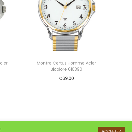
cier
Montre Certus Homme Acier
Bicolore 616390
€
69,00
Ajouter au panier
e
ACCEPTER