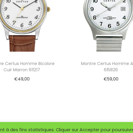
l
e
A
f
f
i
c
h
a
re Certus Homme Bicolore
Montre Certus Homme A
g
Cuir Marron 611217
615826
e
A
€
49,00
€
59,00
Q
Ajouter au panier
Ajouter au panier
-
S
8
1
0
W
-
 à des fins statistiques. Cliquer sur Accepter pour poursuivr