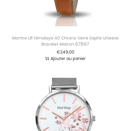
Y
E
S
Montre LIP Himalaya 40 Chrono Verre Saphir Unisexe
Bracelet Marron 671597
€
249,00
Ajouter au panier