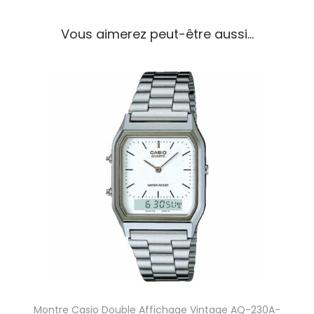
i
o
Vous aimerez peut-être aussi…
D
o
u
b
l
e
A
f
f
i
c
h
a
g
e
V
i
n
Montre Casio Double Affichage Vintage AQ-230A-
t