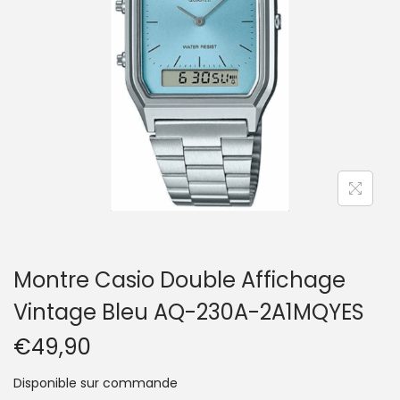
t
i
o
n
Montre Casio Double Affichage
Vintage Bleu AQ-230A-2A1MQYES
€
49,90
Disponible sur commande