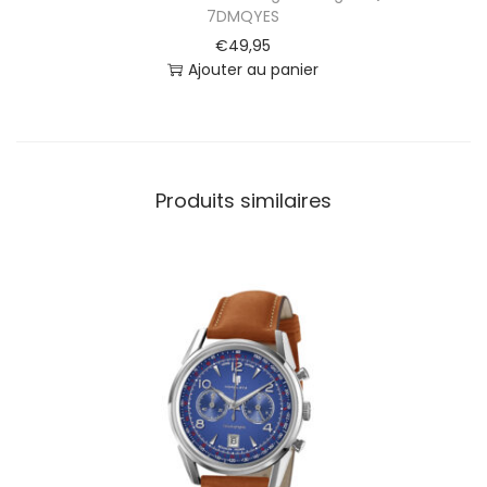
7DMQYES
a
€
49,95
g
Ajouter au panier
e
B
l
e
u
A
Produits similaires
Q
-
2
3
0
A
-
2
A
1
M
Q