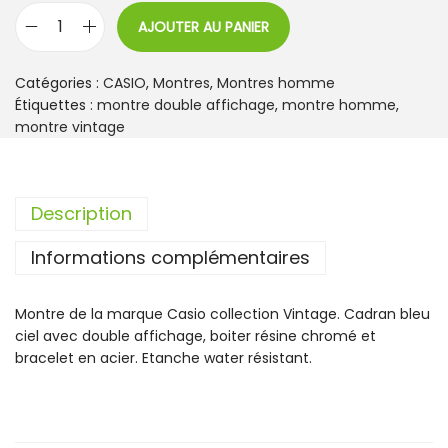
AJOUTER AU PANIER
q
u
a
Catégories :
CASIO
,
Montres
,
Montres homme
n
Étiquettes :
montre double affichage
,
montre homme
,
t
montre vintage
i
t
é
Description
d
e
Informations complémentaires
M
o
n
Montre de la marque Casio collection Vintage. Cadran bleu
t
ciel avec double affichage, boiter résine chromé et
r
bracelet en acier. Etanche water résistant.
e
C
a
s