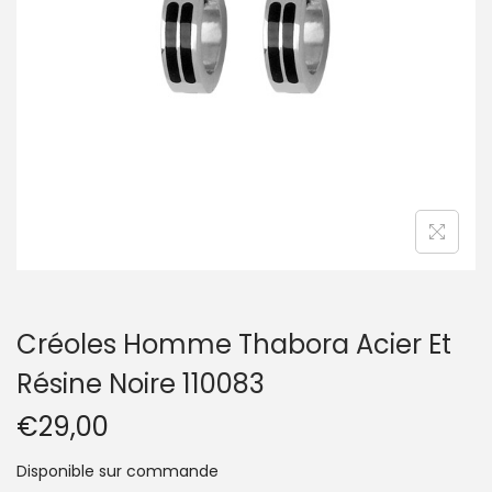
t
i
o
n
Créoles Homme Thabora Acier Et
Résine Noire 110083
€
29,00
Disponible sur commande