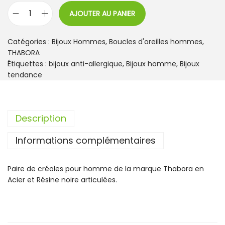
AJOUTER AU PANIER
q
u
a
Catégories :
Bijoux Hommes
,
Boucles d'oreilles hommes
,
n
THABORA
t
Étiquettes :
bijoux anti-allergique
,
Bijoux homme
,
Bijoux
i
tendance
t
é
d
Description
e
C
Informations complémentaires
r
é
o
Paire de créoles pour homme de la marque Thabora en
l
Acier et Résine noire articulées.
e
s
H
o