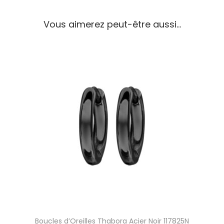
m
m
Vous aimerez peut-être aussi…
e
T
h
a
b
o
r
a
A
c
i
e
r
E
t
R
é
s
Boucles d’Oreilles Thabora Acier Noir 117825N
i