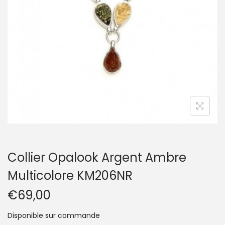
t
i
o
n
Collier Opalook Argent Ambre
Multicolore KM206NR
€
69,00
Disponible sur commande