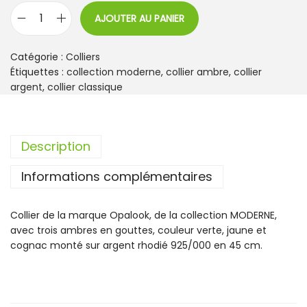
AJOUTER AU PANIER
q
u
a
Catégorie :
Colliers
n
Étiquettes :
collection moderne
,
collier ambre
,
collier
t
argent
,
collier classique
i
t
é
Description
d
e
Informations complémentaires
C
o
l
Collier de la marque Opalook, de la collection MODERNE,
l
avec trois ambres en gouttes, couleur verte, jaune et
i
cognac monté sur argent rhodié 925/000 en 45 cm.
e
r
O
p