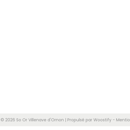
 © 2026
So Or Villenave d'Ornon
| Propulsé par
Woostify
-
Mentio