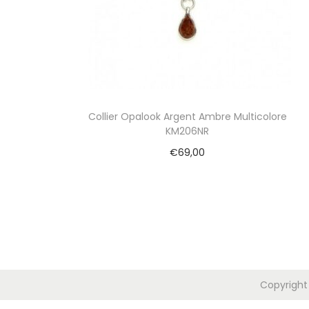
i
o
n
Collier Opalook Argent Ambre Multicolore
KM206NR
€
69,00
Ajouter au panier
Copyright