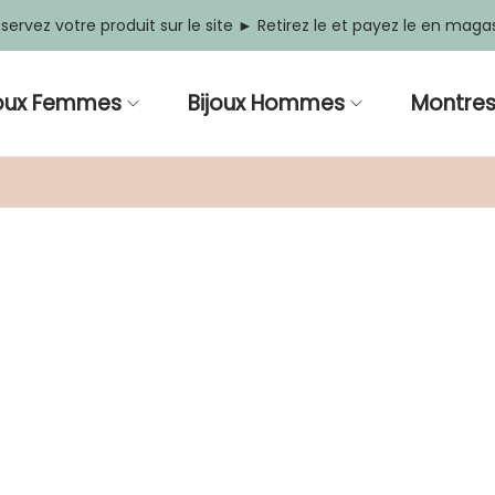
servez votre produit sur le site ► Retirez le et payez le en maga
joux Femmes
Bijoux Hommes
Montre