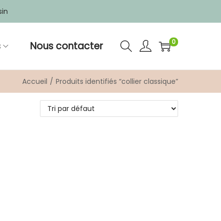
sin
0
s
Nous contacter
Accueil
/
Produits identifiés “collier classique”