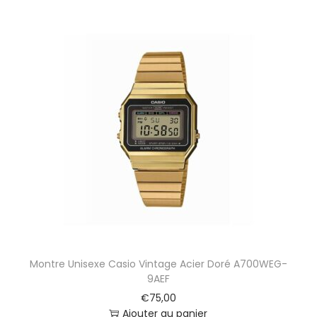
r
B
A
2
7
-
1
8
-
N
-
2
0
Montre Unisexe Casio Vintage Acier Doré A700WEG-
9AEF
€
75,00
Ajouter au panier