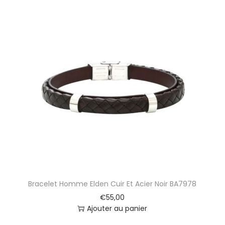
m
e
E
l
d
e
n
C
u
i
r
T
r
e
s
s
Bracelet Homme Elden Cuir Et Acier Noir BA7978
é
N
€
55,00
o
Ajouter au panier
i