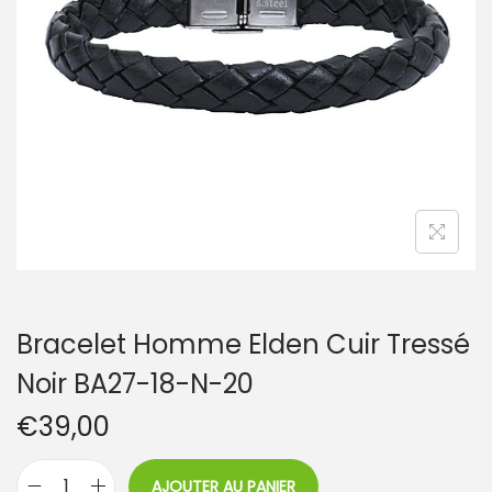
t
i
o
n
Bracelet Homme Elden Cuir Tressé
Noir BA27-18-N-20
€
39,00
AJOUTER AU PANIER