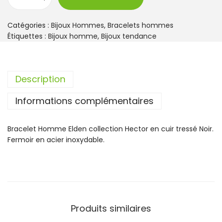
q
u
a
Catégories :
Bijoux Hommes
,
Bracelets hommes
n
Étiquettes :
Bijoux homme
,
Bijoux tendance
t
i
t
Description
é
d
Informations complémentaires
e
B
r
Bracelet Homme Elden collection Hector en cuir tressé Noir.
a
Fermoir en acier inoxydable.
c
e
l
e
t
H
Produits similaires
o
m