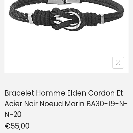
t
i
o
n
Bracelet Homme Elden Cordon Et
Acier Noir Noeud Marin BA30-19-N-
N-20
€
55,00