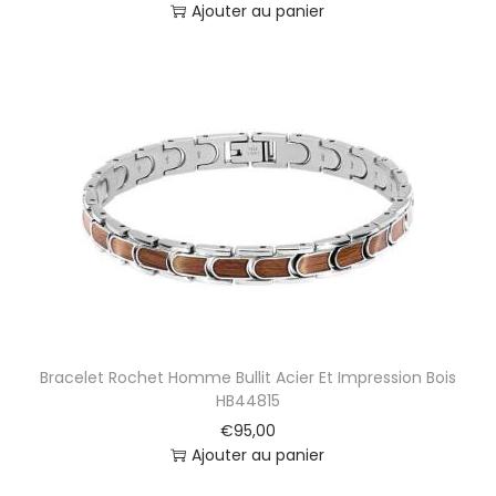
0
Ajouter au panier
-
1
9
-
N
-
N
-
2
0
Bracelet Rochet Homme Bullit Acier Et Impression Bois
HB44815
€
95,00
Ajouter au panier