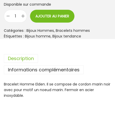
Disponible sur commande
AJOUTER AU PANIER
q
u
a
Catégories :
Bijoux Hommes
,
Bracelets hommes
n
Étiquettes :
Bijoux homme
,
Bijoux tendance
t
i
t
Description
é
d
Informations complémentaires
e
B
r
Bracelet Homme Elden. Il se compose de cordon marin noir
a
avec pour motif un noeud marin. Fermoir en acier
c
inoxydable.
e
l
e
t