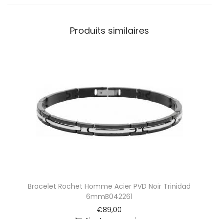
H
o
Produits similaires
m
m
e
E
l
d
e
n
C
o
r
d
o
n
E
Bracelet Rochet Homme Acier PVD Noir Trinidad
t
6mmB042261
A
€
89,00
c