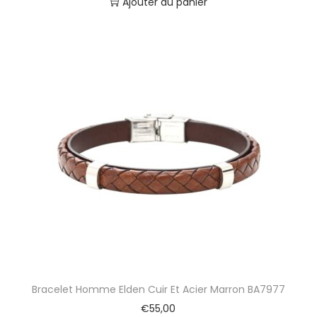
Ajouter au panier
i
e
r
N
o
i
r
N
o
e
u
d
M
a
r
i
n
B
A
Bracelet Homme Elden Cuir Et Acier Marron BA7977
3
€
55,00