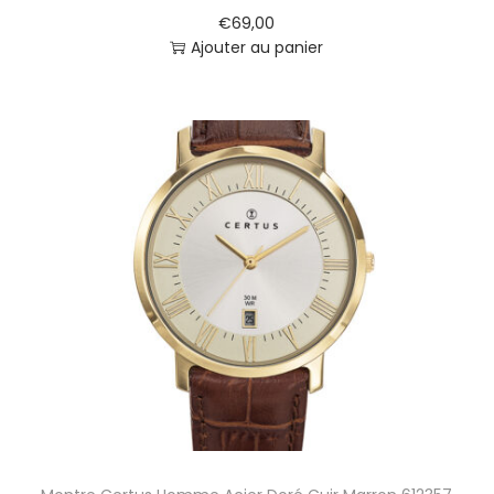
c
€
69,00
h
Ajouter au panier
e
F
2
0
4
6
6
/
1