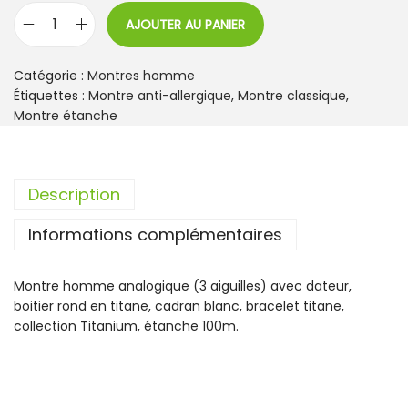
AJOUTER AU PANIER
q
u
a
Catégorie :
Montres homme
n
Étiquettes :
Montre anti-allergique
,
Montre classique
,
t
Montre étanche
i
t
é
Description
d
e
Informations complémentaires
M
o
n
Montre homme analogique (3 aiguilles) avec dateur,
t
boitier rond en titane, cadran blanc, bracelet titane,
r
collection Titanium, étanche 100m.
e
F
e
s