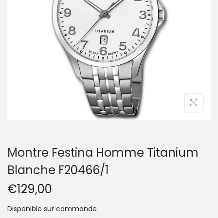
t
i
o
n
Montre Festina Homme Titanium
Blanche F20466/1
€
129,00
Disponible sur commande