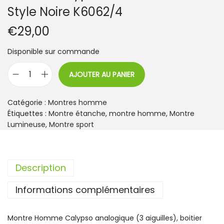
Style Noire K6062/4
€
29,00
Disponible sur commande
AJOUTER AU PANIER
q
u
a
Catégorie :
Montres homme
n
Étiquettes :
Montre étanche
,
montre homme
,
Montre
t
Lumineuse
,
Montre sport
i
t
é
Description
d
e
Informations complémentaires
M
o
n
Montre Homme Calypso analogique (3 aiguilles), boitier
t