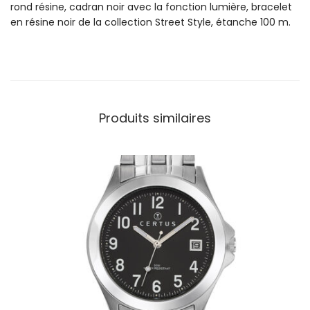
rond résine, cadran noir avec la fonction lumière, bracelet
r
en résine noir de la collection Street Style, étanche 100 m.
e
C
a
l
y
p
Produits similaires
s
o
H
o
m
m
e
S
t
r
e
e
t