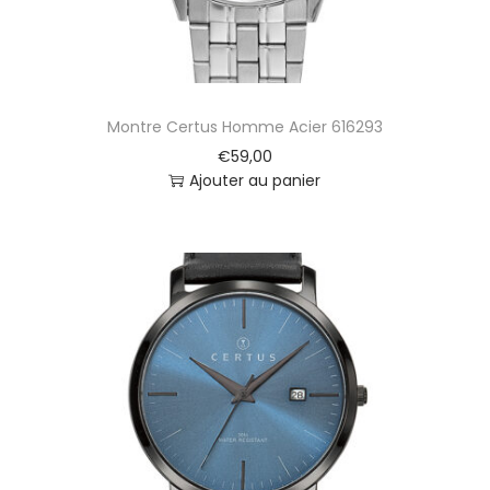
S
t
y
l
e
Montre Certus Homme Acier 616293
N
o
€
59,00
i
Ajouter au panier
r
e
K
6
0
6
2
/
4