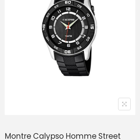
t
i
o
n
Montre Calypso Homme Street