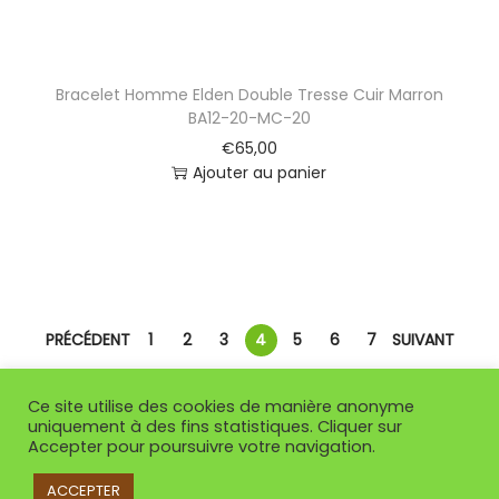
Bracelet Homme Elden Double Tresse Cuir Marron
BA12-20-MC-20
€
65,00
Ajouter au panier
PRÉCÉDENT
1
2
3
4
5
6
7
SUIVANT
Ce site utilise des cookies de manière anonyme
uniquement à des fins statistiques. Cliquer sur
Accepter pour poursuivre votre navigation.
ACCEPTER
Copyright © 2026
So Or Villenave d'Ornon
| Propulsé par