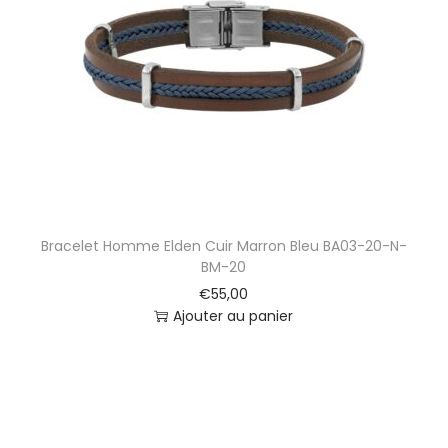
t
i
o
n
Bracelet Homme Elden Cuir Marron Bleu BA03-20-N-
BM-20
€
55,00
Ajouter au panier