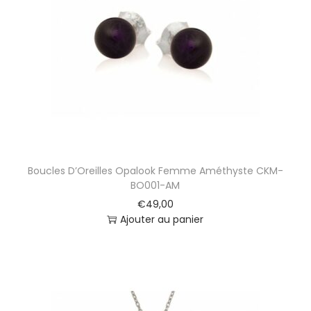
t
i
o
n
Boucles D’Oreilles Opalook Femme Améthyste CKM-
BO001-AM
€
49,00
Ajouter au panier