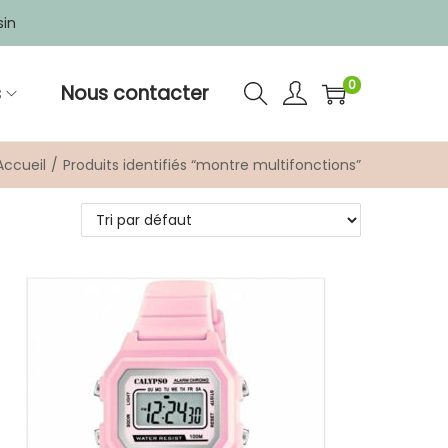
sin
0
s
Nous contacter
Accueil
/
Produits identifiés “montre multifonctions”