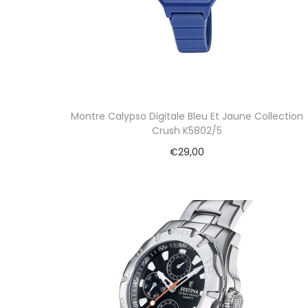
i
o
n
Montre Calypso Digitale Bleu Et Jaune Collection
Crush K5802/5
€
29,00
Ajouter au panier