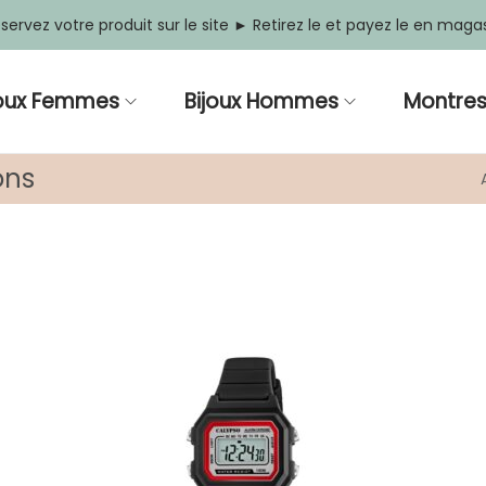
servez votre produit sur le site ► Retirez le et payez le en maga
joux Femmes
Bijoux Hommes
Montre
ons