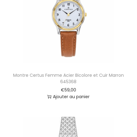
t
i
o
n
Montre Certus Femme Acier Bicolore et Cuir Marron
645368
€
59,00
Ajouter au panier