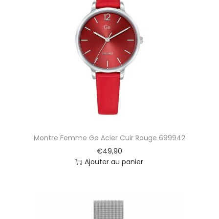
t
i
o
n
Montre Femme Go Acier Cuir Rouge 699942
€
49,90
Ajouter au panier