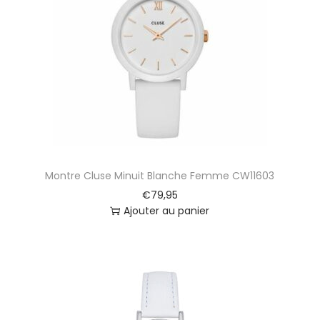
t
i
o
n
Montre Cluse Minuit Blanche Femme CW11603
€
79,95
Ajouter au panier