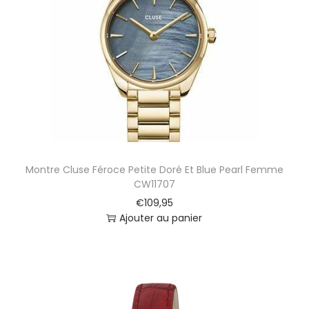
t
i
o
n
Montre Cluse Féroce Petite Doré Et Blue Pearl Femme
CW11707
€
109,95
Ajouter au panier