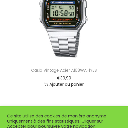
t
i
o
n
Casio Vintage Acier A168WA-1YES
€
39,90
Ajouter au panier
Ce site utilise des cookies de manière anonyme
uniquement à des fins statistiques. Cliquer sur
Accepter pour poursuivre votre navigation.