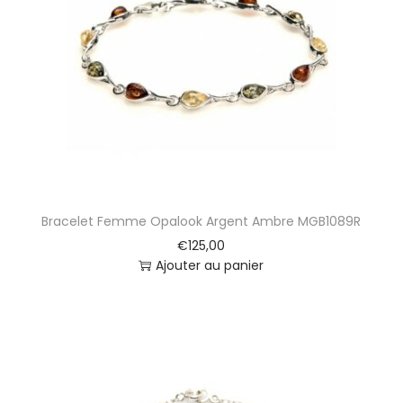
t
i
o
n
Bracelet Femme Opalook Argent Ambre MGB1089R
€
125,00
Ajouter au panier