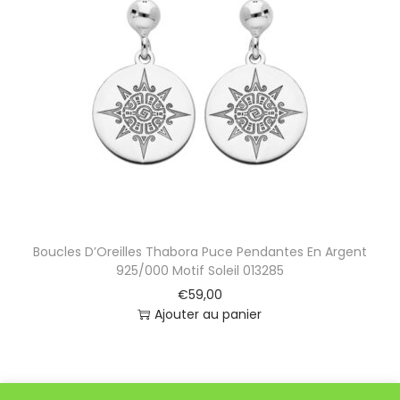
t
i
o
n
Boucles D’Oreilles Thabora Puce Pendantes En Argent
925/000 Motif Soleil 013285
€
59,00
Ajouter au panier