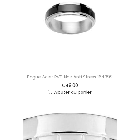
t
i
o
n
Bague Acier PVD Noir Anti Stress 164399
€
49,00
Ajouter au panier