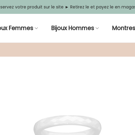
servez votre produit sur le site ► Retirez le et payez le en maga
joux Femmes
Bijoux Hommes
Montre