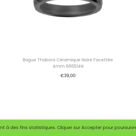
Bague Thabora Céramique Noire Facettée
4mm 666514N
€
39,00
Ajouter au panier
 à des fins statistiques. Cliquer sur Accepter pour poursuivr
 © 2026
So Or Villenave d'Ornon
| Propulsé par
Woostify
-
Mentio