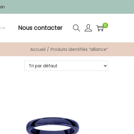
sin
0
s
Nous contacter
Accueil
/
Produits identifiés “alliance”