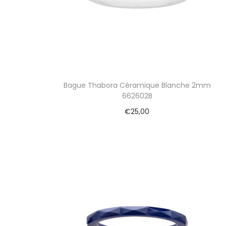
i
o
n
Bague Thabora Céramique Blanche 2mm
662602B
€
25,00
Ajouter au panier